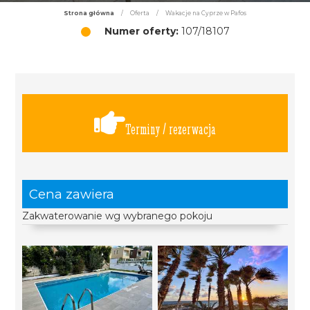
Strona główna
/
Oferta
/
Wakacje na Cyprze w Pafos
Numer oferty:
107/18107
Terminy / rezerwacja
Cena zawiera
Zakwaterowanie wg wybranego pokoju