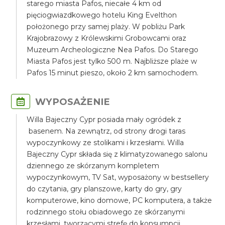
starego miasta Pafos, niecałe 4 km od
pięciogwiazdkowego hotelu King Evelthon
położonego przy samej plaży. W pobliżu Park
Krajobrazowy z Królewskimi Grobowcami oraz
Muzeum Archeologiczne Nea Pafos. Do Starego
Miasta Pafos jest tylko 500 m. Najbliższe plaże w
Pafos 15 minut pieszo, około 2 km samochodem.
WYPOSAŻENIE
Willa Bajeczny Cypr posiada mały ogródek z
basenem. Na zewnątrz, od strony drogi taras
wypoczynkowy ze stolikami i krzesłami. Willa
Bajeczny Cypr składa się z klimatyzowanego salonu
dziennego ze skórzanym kompletem
wypoczynkowym, TV Sat, wyposażony w bestsellery
do czytania, gry planszowe, karty do gry, gry
komputerowe, kino domowe, PC komputera, a także
rodzinnego stołu obiadowego ze skórzanymi
krzesłami, tworzącymi strefę do konsumpcji