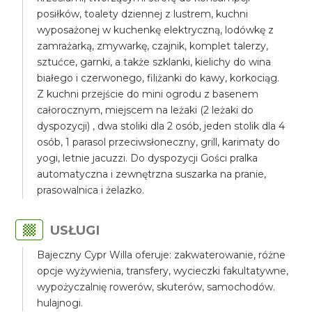
posiłków, toalety dziennej z lustrem, kuchni
wyposażonej w kuchenkę elektryczną, lodówkę z
zamrażarką, zmywarkę, czajnik, komplet talerzy,
sztućce, garnki, a także szklanki, kielichy do wina
białego i czerwonego, filiżanki do kawy, korkociąg.
Z kuchni przejście do mini ogrodu z basenem
całorocznym, miejscem na leżaki (2 leżaki do
dyspozycji) , dwa stoliki dla 2 osób, jeden stolik dla 4
osób, 1 parasol przeciwsłoneczny, grill, karimaty do
yogi, letnie jacuzzi. Do dyspozycji Gości pralka
automatyczna i zewnętrzna suszarka na pranie,
prasowalnica i żelazko.
USŁUGI
Bajeczny Cypr Willa oferuje: zakwaterowanie, różne
opcje wyżywienia, transfery, wycieczki fakultatywne,
wypożyczalnię rowerów, skuterów, samochodów.
hulajnogi.