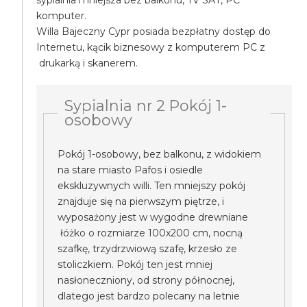
sypialnia mniejsza bez balkonu, TV SAT, PC
komputer.
Willa Bajeczny Cypr posiada bezpłatny dostęp do
Internetu, kącik biznesowy z komputerem PC z
drukarką i skanerem.
Sypialnia nr 2 Pokój 1-
osobowy
Pokój 1-osobowy, bez balkonu, z widokiem
na stare miasto Pafos i osiedle
ekskluzywnych willi. Ten mniejszy pokój
znajduje się na pierwszym piętrze, i
wyposażony jest w wygodne drewniane
łóżko o rozmiarze 100x200 cm, nocną
szafkę, trzydrzwiową szafę, krzesło ze
stoliczkiem. Pokój ten jest mniej
nasłoneczniony, od strony północnej,
dlatego jest bardzo polecany na letnie