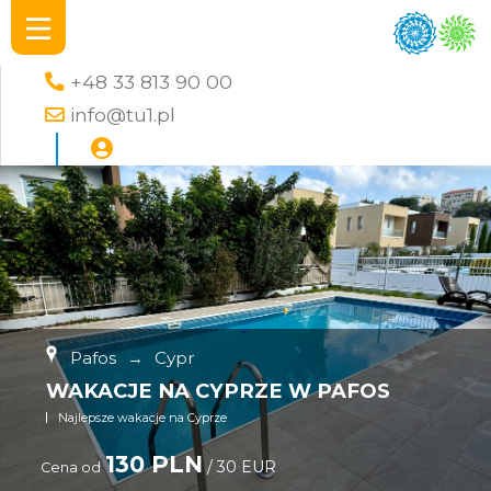
+48 33 813 90 00
info@tu1.pl
Pafos
→
Cypr
WAKACJE NA CYPRZE W PAFOS
Najlepsze wakacje na Cyprze
130 PLN
/ 30 EUR
Cena od