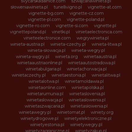
svycarskadalnice.com
szwajcariawinieta.pl
słoweniawinieta.pl
tunellivigno.pl
vignette-at.com
vignette-bg.com
vignette-cz.com
vignette-pl.com
vignette-poland.pl
vignette-ro.com
vignette-si.com
vignette.pl
vignettepoland.pl
vinetki.pl
vinietaelectronica.com
vinieteelectronice.com
wegrywinieta.pl
winieta-austria.pl
winieta-czechy.pl
winieta-litwa.pl
winieta-słowacja.pl
winieta-wegry.pl
winieta-węgry.pl
winieta.org
winietaaustria.pl
winietaaustriaonline.pl
winietaautostradowa.pl
winietabulgaria.pl
winietachorwacja.pl
winietaczechy.pl
winietaestonia.pl
winietalitwa.pl
winietalotwa.pl
winietamoldawia.pl
winietaonline.com
winietapolska.pl
winietarumunia.pl
winietaslovenia.pl
winietaslowacja.pl
winietaslowenia.pl
winietaszwajcaria.pl
winietasłowenia.pl
winietawegry.pl
winietomat.pl
winiety.org
winietydrogowe.pl
winietyelektroniczne.pl
winietyestonia.pl
winietywegry.pl
winietyzagraniczne.pl
winietyzakup.pl