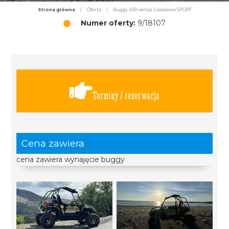
Strona główna
/
Oferta
/
Buggy 450 wersja 2-osobowa SPORT
Numer oferty:
9/18107
Terminy / rezerwacja
Cena zawiera
cena zawiera wynajęcie buggy