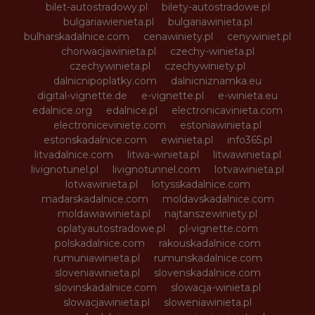
bilet-autostradowy.pl
bilety-autostradowe.pl
bulgariawienieta.pl
bulgariawinieta.pl
bulharskadalnice.com
cenawiniety.pl
cenywiniet.pl
chorwacjawinieta.pl
czechy-winieta.pl
czechywinieta.pl
czechywiniety.pl
dalnicnipoplatky.com
dalnicniznamka.eu
digital-vignette.de
e-vignette.pl
e-winieta.eu
edalnice.org
edalnice.pl
electronicavinieta.com
electroniceviniete.com
estoniawinieta.pl
estonskadalnice.com
ewinieta.pl
info365.pl
litvadalnice.com
litwa-winieta.pl
litwawinieta.pl
livignotunel.pl
livignotunnel.com
lotvawinieta.pl
lotwawinieta.pl
lotysskadalnice.com
madarskadalnice.com
moldavskadalnice.com
moldawiawinieta.pl
najtanszewiniety.pl
oplatyautostradowe.pl
pl-vignette.com
polskadalnice.com
rakouskadalnice.com
rumuniawinieta.pl
rumunskadalnice.com
sloveniawinieta.pl
slovenskadalnice.com
slovinskadalnice.com
slowacja-winieta.pl
slowacjawinieta.pl
sloweniawinieta.pl