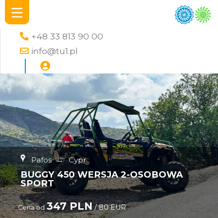
+48 33 813 90 00
info@tu1.pl
Pafos
→
Cypr
BUGGY 450 WERSJA 2-OSOBOWA
SPORT
347 PLN
/ 80 EUR
Cena od