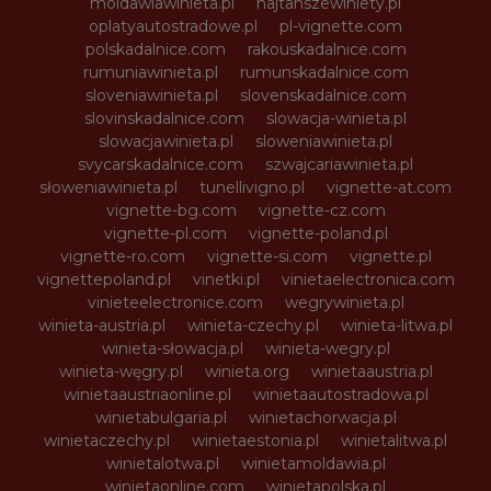
moldawiawinieta.pl
najtanszewiniety.pl
oplatyautostradowe.pl
pl-vignette.com
polskadalnice.com
rakouskadalnice.com
rumuniawinieta.pl
rumunskadalnice.com
sloveniawinieta.pl
slovenskadalnice.com
slovinskadalnice.com
slowacja-winieta.pl
slowacjawinieta.pl
sloweniawinieta.pl
svycarskadalnice.com
szwajcariawinieta.pl
słoweniawinieta.pl
tunellivigno.pl
vignette-at.com
vignette-bg.com
vignette-cz.com
vignette-pl.com
vignette-poland.pl
vignette-ro.com
vignette-si.com
vignette.pl
vignettepoland.pl
vinetki.pl
vinietaelectronica.com
vinieteelectronice.com
wegrywinieta.pl
winieta-austria.pl
winieta-czechy.pl
winieta-litwa.pl
winieta-słowacja.pl
winieta-wegry.pl
winieta-węgry.pl
winieta.org
winietaaustria.pl
winietaaustriaonline.pl
winietaautostradowa.pl
winietabulgaria.pl
winietachorwacja.pl
winietaczechy.pl
winietaestonia.pl
winietalitwa.pl
winietalotwa.pl
winietamoldawia.pl
winietaonline.com
winietapolska.pl