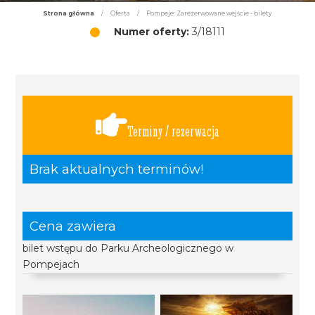
Strona główna
/
Oferta
/
Pompeje: Zarezerwowane wejście - bilety
Numer oferty:
3/18111
Terminy / rezerwacja
Brak aktualnych terminów!
Cena zawiera
bilet wstępu do Parku Archeologicznego w
Pompejach