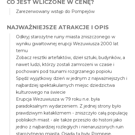
CO JEST WLICZONE W CENĘ?
Zarezerwowany wstęp do Pompejów
NAJWAŻNIEJSZE ATRAKCJE I OPIS
Odkryj starożytne ruiny miasta zniszczonego w
wyniku gwałtownej erupcji Wezuwiusza 2000 lat
temu
Zobacz resztki artefaktów, dzieł sztuki, budynków, a
nawet ludzi, którzy zostali zamrożeni w czasie i
pochowani pod tsunami rozgrzanego popiołu
Spędź wyjątkowy dzień w jednym z najważniejszych i
najbardziej spektakularnych miejsc dziedzictwa
kulturowego na świecie
Erupcja Wezuwiusza w 79 roku n.e. była
paradoksalnym wydarzeniem. Z jednej strony było
prawdziwym kataklizmem - zniszczyło całą populację
pobliskich miast - ale także przeszło do historii jako
jedno z najbardziej rozległych i nienaruszonych ruin
starożytnego miasta. Osadą tą były Pompeje.