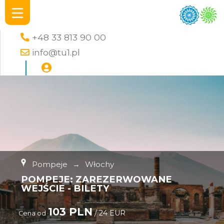
+48 33 813 90 00
info@tu1.pl
Pompeje
→
Włochy
POMPEJE: ZAREZERWOWANE
WEJŚCIE - BILETY
103 PLN
/ 24 EUR
Cena od