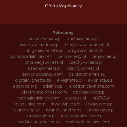
Oferta Współpracy
Polecamy:
austria-winieta.pl
austriawinieta.pl
bilet-autostradowy.pl
bilety-autostradowe.pl
bulgariawienieta.pl
bulgariawinieta.pl
bulharskadalnice.com
cenawiniety.pl
cenywiniet.pl
chorwacjawinieta.pl
czechy-winieta.pl
czechywinieta.pl
czechywiniety.pl
dalnicnipoplatky.com
dalnicniznamka.eu
digital-vignette.de
e-vignette.pl
e-winieta.eu
edalnice.org
edalnice.pl
electronicavinieta.com
electroniceviniete.com
estoniawinieta.pl
estonskadalnice.com
ewinieta.pl
info365.pl
litvadalnice.com
litwa-winieta.pl
litwawinieta.pl
livignotunel.pl
livignotunnel.com
lotvawinieta.pl
lotwawinieta.pl
lotysskadalnice.com
madarskadalnice.com
moldavskadalnice.com