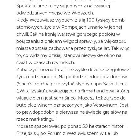
Spektakularne ruiny są jednym z najczęściej
odwiedzanych miejsc we Włoszech.
Kiedy Wezuwiusz wybuchł z siłą 100 tysięcy bomb
atomowych, życie w Pompejach umarło w jednej
chwili. Jak na ironię warstwa gorącego popiołu w
połączeniu z brakiem wilgoci sprawiły, że większość
miasta została zachowana przez tysiące lat. Tak więc
to, co widzimy dzisiaj, stanowi niezwykłe okno na
świat w czasach rzymskich.
Zobaczyć można tutaj niezwykle dużo szczegółów z
życia codziennego. Na podłodze jednego z domów
(Sirico's) można przeczytać słynny napis Salve lucru
(„Witaj zysku"), wskazujące na firmę handlową, której
właścicielem jest sam Sirico. Możesz też zajrzeć do
butelek z winem oznaczonych jako Vesuvinum. Jest
to prawdopodobnie pierwsza na świecie gra słów na
rzecz marketingu!
Możesz spacerować po ponad 50 hektarach historii.
Przejdź się po Forum z Wezuwiuszem w tle lub