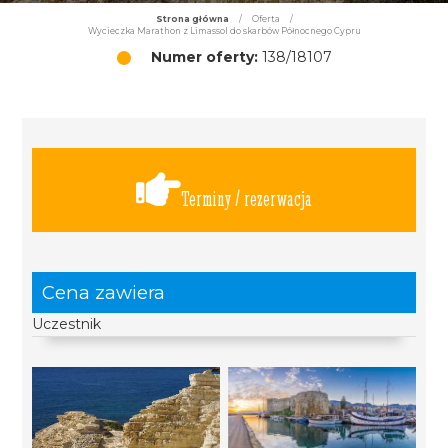
Strona główna
/
Oferta
/
Wycieczka Marathon z Limassol do skarbów Północnego Cypru
Numer oferty:
138/18107
Terminy / rezerwacja
Cena zawiera
Uczestnik