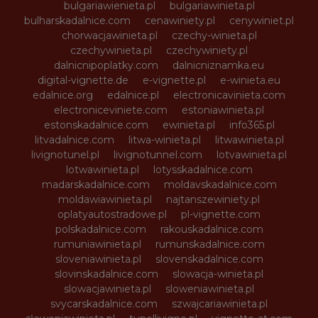
bulgariawienieta.pl
bulgariawinieta.pl
bulharskadalnice.com
cenawiniety.pl
cenywiniet.pl
chorwacjawinieta.pl
czechy-winieta.pl
czechywinieta.pl
czechywiniety.pl
dalnicnipoplatky.com
dalnicniznamka.eu
digital-vignette.de
e-vignette.pl
e-winieta.eu
edalnice.org
edalnice.pl
electronicavinieta.com
electroniceviniete.com
estoniawinieta.pl
estonskadalnice.com
ewinieta.pl
info365.pl
litvadalnice.com
litwa-winieta.pl
litwawinieta.pl
livignotunel.pl
livignotunnel.com
lotvawinieta.pl
lotwawinieta.pl
lotysskadalnice.com
madarskadalnice.com
moldavskadalnice.com
moldawiawinieta.pl
najtanszewiniety.pl
oplatyautostradowe.pl
pl-vignette.com
polskadalnice.com
rakouskadalnice.com
rumuniawinieta.pl
rumunskadalnice.com
sloveniawinieta.pl
slovenskadalnice.com
slovinskadalnice.com
slowacja-winieta.pl
slowacjawinieta.pl
sloweniawinieta.pl
svycarskadalnice.com
szwajcariawinieta.pl