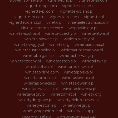
słoweniawinieta.pl
tunellivigno.pl
vignette-at.com
vignette-bg.com
vignette-cz.com
vignette-pl.com
vignette-poland.pl
vignette-ro.com
vignette-si.com
vignette.pl
vignettepoland.pl
vinetki.pl
vinietaelectronica.com
vinieteelectronice.com
wegrywinieta.pl
winieta-austria.pl
winieta-czechy.pl
winieta-litwa.pl
winieta-słowacja.pl
winieta-wegry.pl
winieta-węgry.pl
winieta.org
winietaaustria.pl
winietaaustriaonline.pl
winietaautostradowa.pl
winietabulgaria.pl
winietachorwacja.pl
winietaczechy.pl
winietaestonia.pl
winietalitwa.pl
winietalotwa.pl
winietamoldawia.pl
winietaonline.com
winietapolska.pl
winietarumunia.pl
winietaslovenia.pl
winietaslowacja.pl
winietaslowenia.pl
winietaszwajcaria.pl
winietasłowenia.pl
winietawegry.pl
winietomat.pl
winiety.org
winietydrogowe.pl
winietyelektroniczne.pl
winietyestonia.pl
winietywegry.pl
winietyzagraniczne.pl
winietyzakup.pl
węgry-winieta.pl
xn--sowacja-njb.org.pl