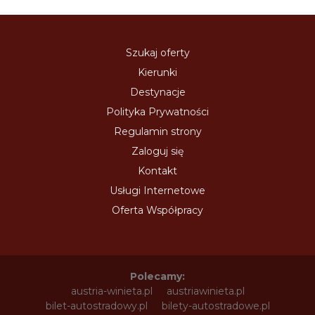
Szukaj oferty
Kierunki
Destynacje
Polityka Prywatności
Regulamin strony
Zaloguj się
Kontakt
Usługi Internetowe
Oferta Współpracy
Polecamy:
austria-winieta.pl
austriawinieta.pl
bilet-autostradowy.pl
bilety-autostradowe.pl