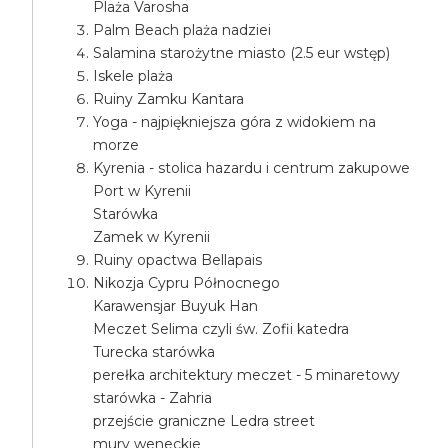
Plaża Varosha
Palm Beach plaża nadziei
Salamina starożytne miasto (2.5 eur wstęp)
Iskele plaża
Ruiny Zamku Kantara
Yoga - najpiękniejsza góra z widokiem na
morze
Kyrenia - stolica hazardu i centrum zakupowe
Port w Kyrenii
Starówka
Zamek w Kyrenii
Ruiny opactwa Bellapais
Nikozja Cypru Północnego
Karawensjar Buyuk Han
Meczet Selima czyli św. Zofii katedra
Turecka starówka
perełka architektury meczet - 5 minaretowy
starówka - Zahria
przejście graniczne Ledra street
mury weneckie