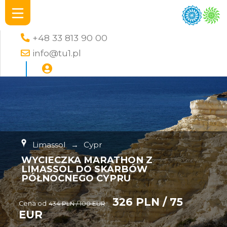
+48 33 813 90 00
info@tu1.pl
Limassol
→
Cypr
WYCIECZKA MARATHON Z
LIMASSOL DO SKARBÓW
PÓŁNOCNEGO CYPRU
326 PLN / 75
Cena od
434 PLN / 100 EUR
EUR