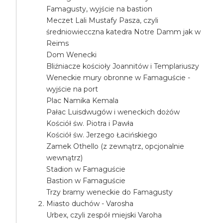
Famagusty, wyjście na bastion
Meczet Lali Mustafy Pasza, czyli
średniowiecczna katedra Notre Damm jak w
Reims
Dom Wenecki
Bliźniacze kościoły Joannitów i Templariuszy
Weneckie mury obronne w Famaguście -
wyjście na port
Plac Namika Kemala
Pałac Luisdwugów i weneckich dożów
Kościół św. Piotra i Pawła
Kościół św. Jerzego Łacińskiego
Zamek Othello (z zewnątrz, opcjonalnie
wewnątrz)
Stadion w Famaguście
Bastion w Famaguście
Trzy bramy weneckie do Famagusty
Miasto duchów - Varosha
Urbex, czyli zespół miejski Varoha