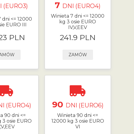
7
I (EURO3)
DNI (EURO4)
Winieta 7 dni <= 12000
7 dni <= 12000
kg 3 osie EURO
sie EURO III
IV,V,EEV
.23 PLN
241.9 PLN
AMÓW
ZAMÓW
90
I (EURO4)
DNI (EURO6)
a 90 dni <=
Winieta 90 dni <=
g 3 osie EURO
12000 kg 3 osie EURO
V,V,EEV
VI