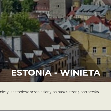
ESTONIA - WINIETA
iniety, zostaniesz przeniesiony na naszą stronę partnerską.