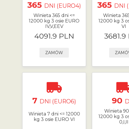
365
365
DNI (EURO4)
DNI 
Winieta 365 dni <=
Winieta 365
12000 kg 3 osie EURO
12000 kg 3 o
IV,V,EEV
VI
4091.9 PLN
3681.9
ZAMÓW
ZAM
7
90
DNI (EURO6)
D
Winieta 90
Winieta 7 dni <= 12000
12000 kg 3 o
kg 3 osie EURO VI
0,I,II