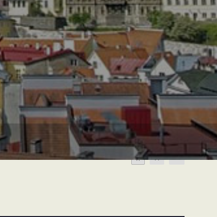
A
A
A