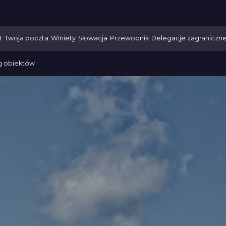
t
Twoja poczta
Winiety
Słowacja
Przewodnik
Delegacje zagraniczn
g obiektów