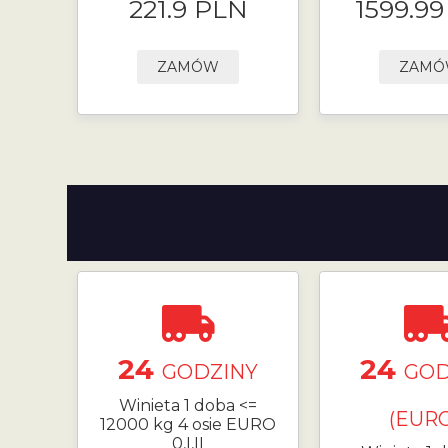
221.9 PLN
1599.9
ZAMÓW
ZAM
24
24
GODZINY
GOD
Winieta 1 doba <=
(EURO
12000 kg 4 osie EURO
0,I,II