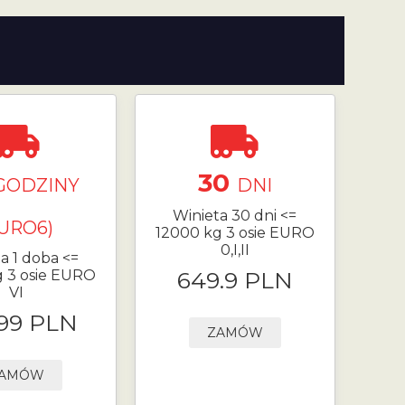
30
GODZINY
DNI
Winieta 30 dni <=
EURO6)
12000 kg 3 osie EURO
0,I,II
a 1 doba <=
g 3 osie EURO
649.9 PLN
VI
.99 PLN
ZAMÓW
AMÓW