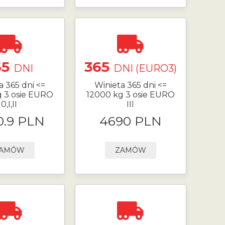
65
365
DNI
DNI (EURO3)
a 365 dni <=
Winieta 365 dni <=
g 3 osie EURO
12000 kg 3 osie EURO
0,I,II
III
0.9 PLN
4690 PLN
AMÓW
ZAMÓW