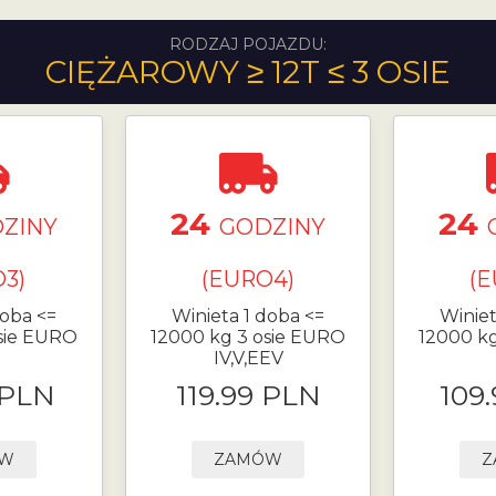
RODZAJ POJAZDU:
CIĘŻAROWY ≥ 12T ≤ 3 OSIE
24
24
ZINY
GODZINY
3)
(EURO4)
(
doba <=
Winieta 1 doba <=
Winiet
sie EURO
12000 kg 3 osie EURO
12000 k
IV,V,EEV
 PLN
119.99 PLN
109
ÓW
ZAMÓW
Z