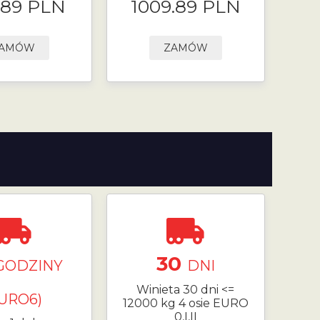
.89 PLN
1009.89 PLN
AMÓW
ZAMÓW
30
GODZINY
DNI
Winieta 30 dni <=
EURO6)
12000 kg 4 osie EURO
0,I,II