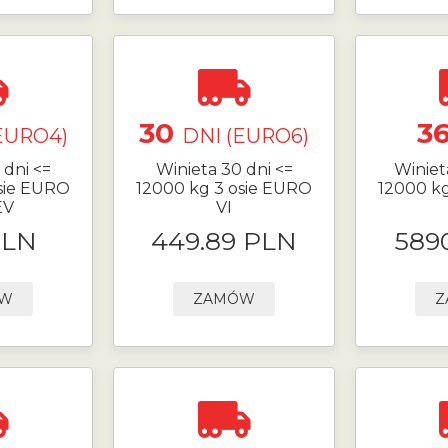
30
3
EURO4)
DNI (EURO6)
 dni <=
Winieta 30 dni <=
Winiet
sie EURO
12000 kg 3 osie EURO
12000 k
EV
VI
PLN
449.89 PLN
589
ÓW
ZAMÓW
Z