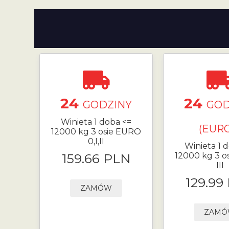
24
24
GODZINY
GOD
Winieta 1 doba <=
(EURO
12000 kg 3 osie EURO
0,I,II
Winieta 1 
159.66 PLN
12000 kg 3 o
III
129.99
ZAMÓW
ZAM