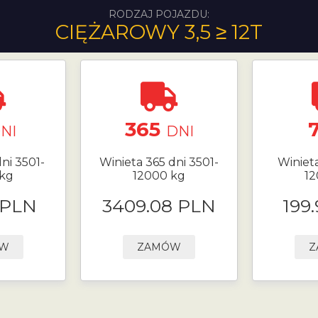
RODZAJ POJAZDU:
CIĘŻAROWY 3,5 ≥ 12T
365
NI
DNI
ni 3501-
Winieta 365 dni 3501-
Winieta
 kg
12000 kg
12
 PLN
3409.08 PLN
199
ÓW
ZAMÓW
Z