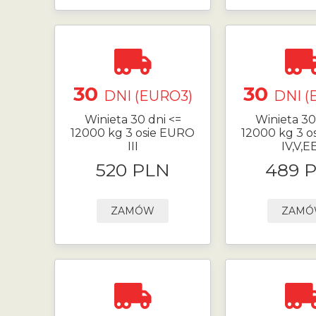
30
30
DNI (EURO3)
DNI (
Winieta 30 dni <=
Winieta 30
12000 kg 3 osie EURO
12000 kg 3 o
III
IV,V,E
520 PLN
489 
ZAMÓW
ZAM