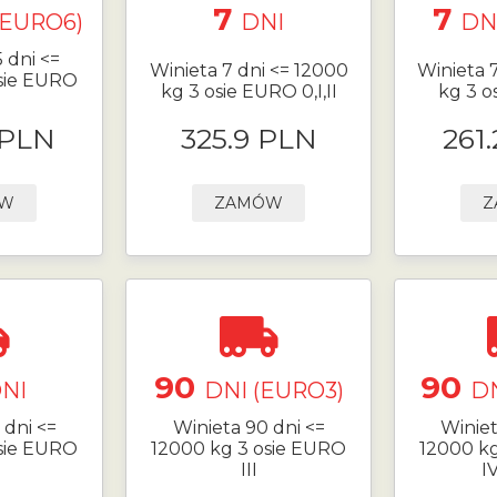
7
7
(EURO6)
DNI
DN
 dni <=
Winieta 7 dni <= 12000
Winieta 
sie EURO
kg 3 osie EURO 0,I,II
kg 3 o
 PLN
325.9 PLN
261
ÓW
ZAMÓW
Z
90
90
NI
DNI (EURO3)
DN
 dni <=
Winieta 90 dni <=
Winiet
sie EURO
12000 kg 3 osie EURO
12000 k
III
I