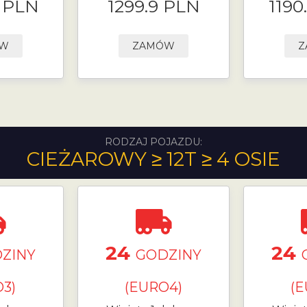
9 PLN
1299.9 PLN
1190
ÓW
ZAMÓW
Z
RODZAJ POJAZDU:
CIEŻAROWY ≥ 12T ≥ 4 OSIE
24
24
ZINY
GODZINY
3)
(EURO4)
(